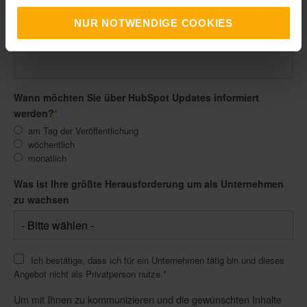
E-Mail Adresse
*
NUR NOTWENDIGE COOKIES
Ihre Daten sind vertraulich und werden niemals an Dritte
weitergegeben!
Wann möchten Sie über HubSpot Updates informiert
werden?
*
am Tag der Veröffentlichung
wöchentlich
monatlich
Was ist Ihre größte Herausforderung um als Unternehmen
zu wachsen
Ich bestätige, dass ich für ein Unternehmen tätig bin und dieses
Angebot nicht als Privatperson nutze.
*
Um mit Ihnen zu kommunizieren und die gewünschten Inhalte