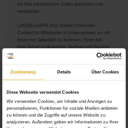
wir Ihre persönlichen Daten speichern und
verarbeiten.
LANGEundPFLANZ erstellt hilfreichen
Content für Mitarbeiter in Unternehmen um mit
ihnen ins Gespräch zu kommen, ihnen bei
ihrer Arbeit in Marketing, Vertrieb und Service
behilflich zu sein und sie bezüglich unserer
Produkte und Dienstleistungen zu
kontaktieren. Sie können sich jederzeit von
Zustimmung
Details
Über Cookies
diesen Benachrichtigungen abmelden.
Informationen zum Abbestellen sowie unsere
Datenschutzpraktiken und unsere
Diese Webseite verwendet Cookies
Verpflichtung zum Schutz Ihrer Privatsphäre
Wir verwenden Cookies, um Inhalte und Anzeigen zu
finden Sie in unseren
personalisieren, Funktionen für soziale Medien anbieten
Datenschutzbestimmungen
.
zu können und die Zugriffe auf unsere Website zu
analysieren. Außerdem geben wir Informationen zu Ihrer