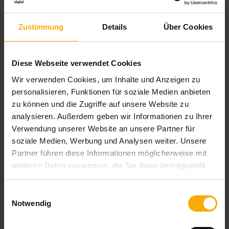
Um mit Ihnen zu kommunizieren und die
gewünschten Inhalte bereitzustellen, müssen
Zustimmung
Details
Über Cookies
wir Ihre persönlichen Daten speichern und
verarbeiten.
Diese Webseite verwendet Cookies
LANGEundPFLANZ erstellt hilfreichen
Wir verwenden Cookies, um Inhalte und Anzeigen zu
Content für Mitarbeiter in Unternehmen um mit
personalisieren, Funktionen für soziale Medien anbieten
ihnen ins Gespräch zu kommen, ihnen bei
zu können und die Zugriffe auf unsere Website zu
ihrer Arbeit in Marketing, Vertrieb und Service
analysieren. Außerdem geben wir Informationen zu Ihrer
behilflich zu sein und sie bezüglich unserer
Verwendung unserer Website an unsere Partner für
Produkte und Dienstleistungen zu
soziale Medien, Werbung und Analysen weiter. Unsere
kontaktieren. Sie können sich jederzeit von
Partner führen diese Informationen möglicherweise mit
diesen Benachrichtigungen abmelden.
weiteren Daten zusammen, die Sie ihnen bereitgestellt
Informationen zum Abbestellen sowie unsere
haben oder die sie im Rahmen Ihrer Nutzung der Dienste
Datenschutzpraktiken und unsere
gesammelt haben.
Einwilligungsauswahl
Verpflichtung zum Schutz Ihrer Privatsphäre
Notwendig
finden Sie in unseren
Datenschutzbestimmungen
.