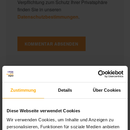
Verpflichtung zum Schutz Ihrer Privatsphäre
finden Sie in unseren
Datenschutzbestimmungen
.
Deutschsprachiger HubSpot Nutzer Blog
Zustimmung
Details
Über Cookies
Blog für Anwender und Interessenten von HubSpot
aus Deutschland. Hier finden Sie die komplette Übersicht zu
Diese Webseite verwendet Cookies
Neuigkeiten und Updates der HubSpot Module Inbound
Marketing, Vertrieb und CRM auf deutsch.
Wir verwenden Cookies, um Inhalte und Anzeigen zu
personalisieren, Funktionen für soziale Medien anbieten