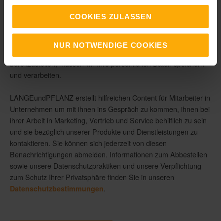
COOKIES ZULASSEN
Ich bestätige, dass ich für ein Unternehmen tätig bin und dieses
Angebot nicht als Privatperson nutze.
*
NUR NOTWENDIGE COOKIES
Um mit Ihnen zu kommunizieren und die gewünschten Inhalte
bereitzustellen, müssen wir Ihre persönlichen Daten speichern
und verarbeiten.
LANGEundPFLANZ erstellt hilfreichen Content für Mitarbeiter in
Unternehmen um mit ihnen ins Gespräch zu kommen, ihnen bei
ihrer Arbeit in Marketing, Vertrieb und Service behilflich zu sein
und sie bezüglich unserer Produkte und Dienstleistungen zu
kontaktieren. Sie können sich jederzeit von diesen
Benachrichtigungen abmelden. Informationen zum Abbestellen
sowie unsere Datenschutzpraktiken und unsere Verpflichtung
zum Schutz Ihrer Privatsphäre finden Sie in unseren
.
Datenschutzbestimmungen