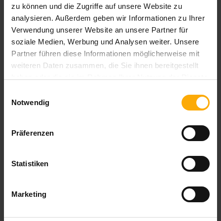
zu können und die Zugriffe auf unsere Website zu
analysieren. Außerdem geben wir Informationen zu Ihrer
Verwendung unserer Website an unsere Partner für
Blog per E-Mail abonnieren!
soziale Medien, Werbung und Analysen weiter. Unsere
Partner führen diese Informationen möglicherweise mit
E-Mail Adresse
*
weiteren Daten zusammen, die Sie ihnen bereitgestellt
Ihre Daten sind vertraulich und werden niemals an Dritte
haben oder die sie im Rahmen Ihrer Nutzung der Dienste
weitergegeben!
gesammelt haben.
Einwilligungsauswahl
Notwendig
Wann möchten Sie über HubSpot Updates informiert
Präferenzen
werden?
*
am Tag der Veröffentlichung
wöchentlich
Statistiken
monatlich
Was ist Ihre größte Herausforderung um als Unternehmen
Marketing
zu wachsen