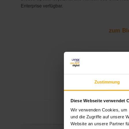
Enterprise verfügbar.
zum Bl
HubSpot Updates un
Zustimmung
Diese Webseite verwendet 
Wir verwenden Cookies, um I
Themen:
und die Zugriffe auf unsere 
Website an unsere Partner fü