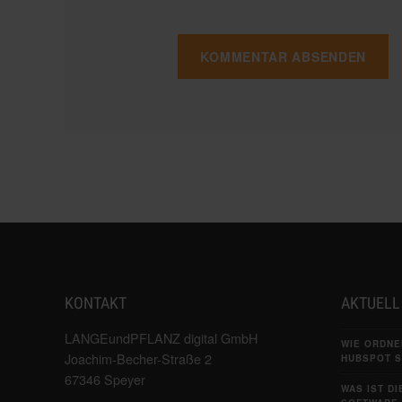
KONTAKT
AKTUELL
LANGEundPFLANZ digital GmbH
WIE ORDNE
Joachim-Becher-Straße 2
HUBSPOT S
67346 Speyer
WAS IST D