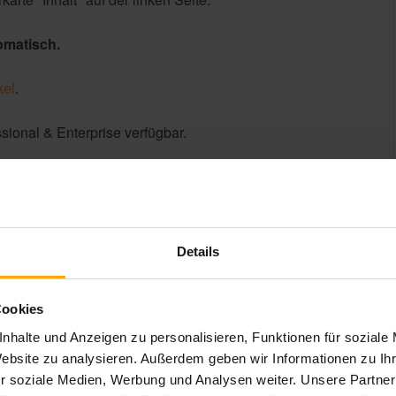
omatisch.
kel
.
ssional & Enterprise verfügbar.
Details
ontent-Strategie
HubSpot Service
Cookies
nhalte und Anzeigen zu personalisieren, Funktionen für soziale
Website zu analysieren. Außerdem geben wir Informationen zu I
r soziale Medien, Werbung und Analysen weiter. Unsere Partner