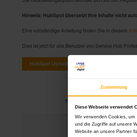
Hinweis: HubSpot übersetzt Ihre Inhalte nicht aut
Eine vollständige Anleitung finden Sie in diesem
Arti
Dies ist jetzt für alle Benutzer von Service Hub Profe
HubSpot Updates und News abonnieren!
Zustimmung
Themen:
HubSpot Marketing
C
Diese Webseite verwendet 
Wir verwenden Cookies, um I
und die Zugriffe auf unsere 
Website an unsere Partner fü