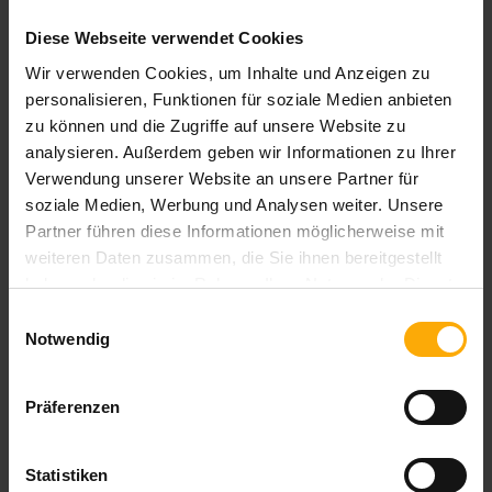
Diese Webseite verwendet Cookies
>> weiterlesen
Wir verwenden Cookies, um Inhalte und Anzeigen zu
personalisieren, Funktionen für soziale Medien anbieten
zu können und die Zugriffe auf unsere Website zu
analysieren. Außerdem geben wir Informationen zu Ihrer
Verwendung unserer Website an unsere Partner für
soziale Medien, Werbung und Analysen weiter. Unsere
Partner führen diese Informationen möglicherweise mit
weiteren Daten zusammen, die Sie ihnen bereitgestellt
haben oder die sie im Rahmen Ihrer Nutzung der Dienste
HubSpot Updates und News abonnieren!
gesammelt haben.
Einwilligungsauswahl
Notwendig
Präferenzen
Statistiken
Themen: