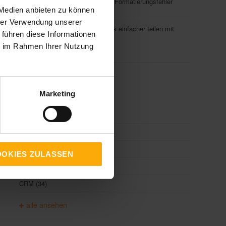
Hubspot Update (Datenqualität): Formatierungsfehler
 Medien anbieten zu können
gesammelt beheben
hrer Verwendung unserer
Hubspot Update (Videos): Videos einfacher teilen mit
 führen diese Informationen
neuem Menü
ie im Rahmen Ihrer Nutzung
Top Themen
Marketing
Integrationen
(86)
E-Mail-Marketing
(40)
HubSpot CRM
(40)
OKIES ZULASSEN
Workflows
(35)
CRM
(34)
alle ansehen