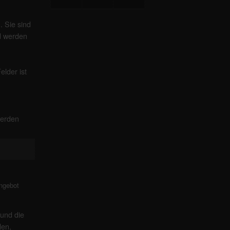
g
. Sie sind
nd werden
elder ist
werden
!
Angebot
und die
len,