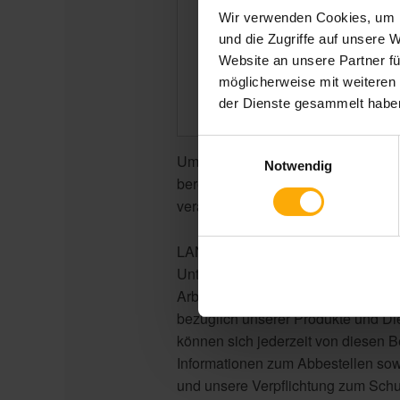
Wir verwenden Cookies, um I
und die Zugriffe auf unsere 
Website an unsere Partner fü
möglicherweise mit weiteren
der Dienste gesammelt habe
Einwilligungsauswahl
Um mit Ihnen zu kommunizieren un
Notwendig
bereitzustellen, müssen wir Ihre p
verarbeiten.
LANGEundPFLANZ erstellt hilfreiche
Unternehmen um mit ihnen ins Ges
Arbeit in Marketing, Vertrieb und Se
bezüglich unserer Produkte und Die
können sich jederzeit von diesen 
Informationen zum Abbestellen so
und unsere Verpflichtung zum Schut