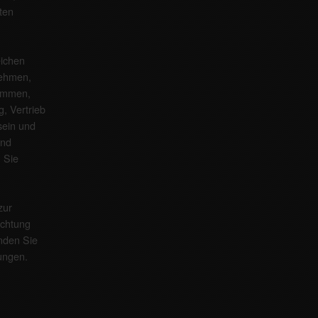
ten
eichen
nehmen,
kommen,
g, Vertrieb
sein und
und
. Sie
zur
ichtung
inden Sie
ungen
.