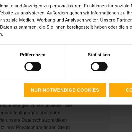
nhalte und Anzeigen zu personalisieren, Funktionen für soziale
Website zu analysieren. Außerdem geben wir Informationen zu I
r soziale Medien, Werbung und Analysen weiter. Unsere Partner
 Daten zusammen, die Sie ihnen bereitgestellt haben oder die s
n.
d die gewünschten Inhalte
Präferenzen
Statistiken
ersönlichen Daten speichern und
n Content für Mitarbeiter in
präch zu kommen, ihnen bei ihrer
NUR NOTWENDIGE COOKIES
CO
rvice behilflich zu sein und sie
nstleistungen zu kontaktieren. Sie
Benachrichtigungen abmelden.
wie unsere Datenschutzpraktiken
z Ihrer Privatsphäre finden Sie in