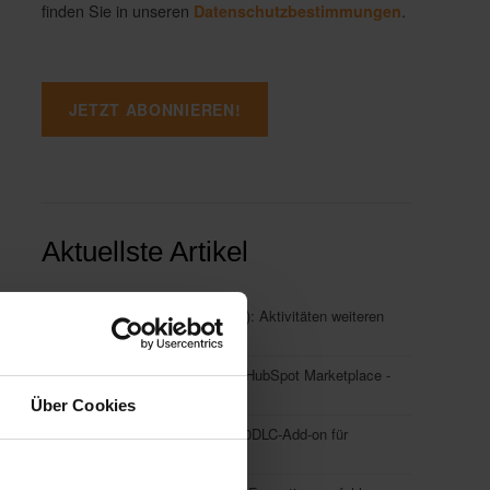
finden Sie in unseren
.
Datenschutzbestimmungen
Aktuellste Artikel
Hubspot Update (CRM-Plattform): Aktivitäten weiteren
Objekten zuordnen
HubSpot Update (Marketplace): HubSpot Marketplace -
Workflow-Vorlagen
Über Cookies
HubSpot Update (Messaging): 10DLC-Add-on für
Transaktions-SMS