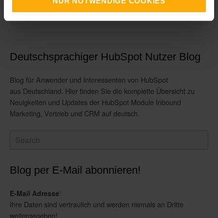
NUR NOTWENDIGE COOKIES
Deutschsprachiger HubSpot Nutzer Blog
Blog für Anwender und Interessenten von HubSpot
aus Deutschland. Hier finden Sie die komplette Übersicht zu
Neuigkeiten und Updates der HubSpot Module Inbound
Marketing, Vertrieb und CRM auf deutsch.
Blog per E-Mail abonnieren!
E-Mail Adresse
*
Ihre Daten sind vertraulich und werden niemals an Dritte
weitergegeben!