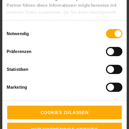
Partner führen diese Informationen möglicherweise mit
LANGEundPFLANZ erstellt hilfreichen
weiteren Daten zusammen, die Sie ihnen bereitgestellt
Content für Mitarbeiter in Unternehmen um mit
haben oder die sie im Rahmen Ihrer Nutzung der Dienste
ihnen ins Gespräch zu kommen, ihnen bei
gesammelt haben.
Einwilligungsauswahl
ihrer Arbeit in Marketing, Vertrieb und Service
Notwendig
behilflich zu sein und sie bezüglich unserer
Produkte und Dienstleistungen zu
kontaktieren. Sie können sich jederzeit von
Präferenzen
diesen Benachrichtigungen abmelden.
Informationen zum Abbestellen sowie unsere
Statistiken
Datenschutzpraktiken und unsere
Verpflichtung zum Schutz Ihrer Privatsphäre
finden Sie in unseren
Marketing
Datenschutzbestimmungen
.
COOKIES ZULASSEN