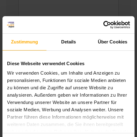
Zustimmung
Details
Über Cookies
Um mit Ihnen zu kommunizieren und die
gewünschten Inhalte bereitzustellen, müssen
Diese Webseite verwendet Cookies
wir Ihre persönlichen Daten speichern und
Wir verwenden Cookies, um Inhalte und Anzeigen zu
verarbeiten.
personalisieren, Funktionen für soziale Medien anbieten
zu können und die Zugriffe auf unsere Website zu
LANGEundPFLANZ erstellt hilfreichen
analysieren. Außerdem geben wir Informationen zu Ihrer
Content für Mitarbeiter in Unternehmen um mit
Verwendung unserer Website an unsere Partner für
ihnen ins Gespräch zu kommen, ihnen bei
soziale Medien, Werbung und Analysen weiter. Unsere
ihrer Arbeit in Marketing, Vertrieb und Service
Partner führen diese Informationen möglicherweise mit
behilflich zu sein und sie bezüglich unserer
weiteren Daten zusammen, die Sie ihnen bereitgestellt
Produkte und Dienstleistungen zu
haben oder die sie im Rahmen Ihrer Nutzung der Dienste