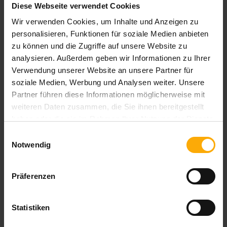
Diese Webseite verwendet Cookies
Kommentar
*
Wir verwenden Cookies, um Inhalte und Anzeigen zu
personalisieren, Funktionen für soziale Medien anbieten
zu können und die Zugriffe auf unsere Website zu
analysieren. Außerdem geben wir Informationen zu Ihrer
Verwendung unserer Website an unsere Partner für
soziale Medien, Werbung und Analysen weiter. Unsere
Partner führen diese Informationen möglicherweise mit
weiteren Daten zusammen, die Sie ihnen bereitgestellt
Um mit Ihnen zu kommunizieren und die
haben oder die sie im Rahmen Ihrer Nutzung der Dienste
gewünschten Inhalte bereitzustellen, müssen
gesammelt haben.
Einwilligungsauswahl
wir Ihre persönlichen Daten speichern und
Notwendig
verarbeiten.
Präferenzen
LANGEundPFLANZ erstellt hilfreichen
Content für Mitarbeiter in Unternehmen um mit
ihnen ins Gespräch zu kommen, ihnen bei
Statistiken
ihrer Arbeit in Marketing, Vertrieb und Service