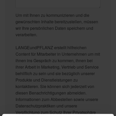
Um mit Ihnen zu kommunizieren und die
gewünschten Inhalte bereitzustellen, müssen
wir Ihre persönlichen Daten speichern und
verarbeiten.
LANGEundPFLANZ erstellt hilfreichen
Content für Mitarbeiter in Unternehmen um mit
ihnen ins Gespräch zu kommen, ihnen bei
ihrer Arbeit in Marketing, Vertrieb und Service
behilflich zu sein und sie bezüglich unserer
Produkte und Dienstleistungen zu
kontaktieren. Sie können sich jederzeit von
diesen Benachrichtigungen abmelden.
Informationen zum Abbestellen sowie unsere
Datenschutzpraktiken und unsere
Verpflichtung zum Schutz Ihrer Privatsphäre