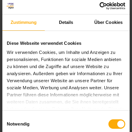
finden Sie in unseren
Datenschutzbestimmungen
.
Zustimmung
Details
Über Cookies
Diese Webseite verwendet Cookies
Wir verwenden Cookies, um Inhalte und Anzeigen zu
personalisieren, Funktionen für soziale Medien anbieten
zu können und die Zugriffe auf unsere Website zu
analysieren. Außerdem geben wir Informationen zu Ihrer
Deutschsprachiger HubSpot Nutzer Blog
Verwendung unserer Website an unsere Partner für
soziale Medien, Werbung und Analysen weiter. Unsere
Blog für Anwender und Interessenten von HubSpot
Partner führen diese Informationen möglicherweise mit
aus Deutschland. Hier finden Sie die komplette Übersicht zu
weiteren Daten zusammen, die Sie ihnen bereitgestellt
Neuigkeiten und Updates der HubSpot Module Inbound
haben oder die sie im Rahmen Ihrer Nutzung der Dienste
Marketing, Vertrieb und CRM auf deutsch.
gesammelt haben.
Einwilligungsauswahl
Notwendig