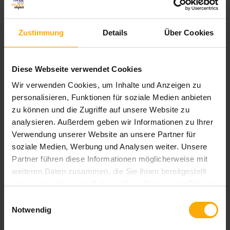
Datenschutzbestimmungen
.
Zustimmung
Details
Über Cookies
Diese Webseite verwendet Cookies
Wir verwenden Cookies, um Inhalte und Anzeigen zu
personalisieren, Funktionen für soziale Medien anbieten
zu können und die Zugriffe auf unsere Website zu
analysieren. Außerdem geben wir Informationen zu Ihrer
Deutschsprachiger HubSpot Nutzer Blog
Verwendung unserer Website an unsere Partner für
soziale Medien, Werbung und Analysen weiter. Unsere
Blog für Anwender und Interessenten von HubSpot
Partner führen diese Informationen möglicherweise mit
aus Deutschland. Hier finden Sie die komplette Übersicht zu
weiteren Daten zusammen, die Sie ihnen bereitgestellt
Neuigkeiten und Updates der HubSpot Module Inbound
haben oder die sie im Rahmen Ihrer Nutzung der Dienste
Marketing, Vertrieb und CRM auf deutsch.
gesammelt haben.
Einwilligungsauswahl
Notwendig