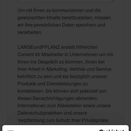
Um mit Ihnen zu kommunizieren und die
gewünschten Inhalte bereitzustellen, müssen
wir Ihre persönlichen Daten speichern und
verarbeiten.
LANGEundPFLANZ erstellt hilfreichen
Content für Mitarbeiter in Unternehmen um mit
ihnen ins Gespräch zu kommen, ihnen bei
ihrer Arbeit in Marketing, Vertrieb und Service
behilflich zu sein und sie bezüglich unserer
Produkte und Dienstleistungen zu
kontaktieren. Sie können sich jederzeit von
diesen Benachrichtigungen abmelden.
Informationen zum Abbestellen sowie unsere
Datenschutzpraktiken und unsere
Verpflichtung zum Schutz Ihrer Privatsphäre
finden Sie in unseren