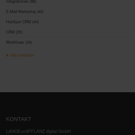
Integrationen
(86)
E-Mail-Marketing
(40)
HubSpot CRM
(40)
CRM
(35)
Workflows
(35)
alle ansehen
KONTAKT
LANGEundPFLANZ digital GmbH