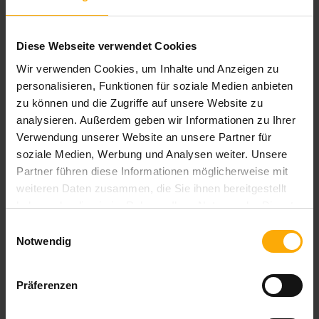
LANGEundPFLANZ erstellt hilfreichen
Content für Mitarbeiter in Unternehmen um mit
Diese Webseite verwendet Cookies
ihnen ins Gespräch zu kommen, ihnen bei
ihrer Arbeit in Marketing, Vertrieb und Service
Wir verwenden Cookies, um Inhalte und Anzeigen zu
behilflich zu sein und sie bezüglich unserer
personalisieren, Funktionen für soziale Medien anbieten
Produkte und Dienstleistungen zu
zu können und die Zugriffe auf unsere Website zu
kontaktieren. Sie können sich jederzeit von
analysieren. Außerdem geben wir Informationen zu Ihrer
Verwendung unserer Website an unsere Partner für
diesen Benachrichtigungen abmelden.
soziale Medien, Werbung und Analysen weiter. Unsere
Informationen zum Abbestellen sowie unsere
Partner führen diese Informationen möglicherweise mit
Datenschutzpraktiken und unsere
weiteren Daten zusammen, die Sie ihnen bereitgestellt
Verpflichtung zum Schutz Ihrer Privatsphäre
haben oder die sie im Rahmen Ihrer Nutzung der Dienste
finden Sie in unseren
gesammelt haben.
Datenschutzbestimmungen
.
Einwilligungsauswahl
Notwendig
Präferenzen