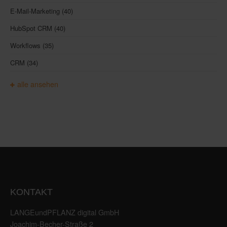
E-Mail-Marketing
(40)
HubSpot CRM
(40)
Workflows
(35)
CRM
(34)
alle ansehen
KONTAKT
LANGEundPFLANZ digital GmbH
Joachim-Becher-Straße 2