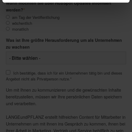
Wann möchten Sie über HubSpot Updates informiert
werden?
*
am Tag der Veröffentlichung
wöchentlich
monatlich
Was ist Ihre größte Herausforderung um als Unternehmen
zu wachsen
Ich bestätige, dass ich für ein Unternehmen tätig bin und dieses
Angebot nicht als Privatperson nutze.
*
Um mit Ihnen zu kommunizieren und die gewünschten Inhalte
bereitzustellen, müssen wir Ihre persönlichen Daten speichern
und verarbeiten.
LANGEundPFLANZ erstellt hilfreichen Content für Mitarbeiter in
Unternehmen um mit ihnen ins Gespräch zu kommen, ihnen bei
ihrer Arbeit in Marketing, Vertrieb und Service behilflich zu sein