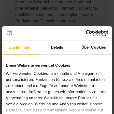
ihnen ins Gespräch zu kommen, ihnen bei
ihrer Arbeit in Marketing, Vertrieb und Service
behilflich zu sein und sie bezüglich unserer
Produkte und Dienstleistungen zu
kontaktieren. Sie können sich jederzeit von
diesen Benachrichtigungen abmelden.
Informationen zum Abbestellen sowie unsere
Datenschutzpraktiken und unsere
Zustimmung
Details
Über Cookies
Verpflichtung zum Schutz Ihrer Privatsphäre
finden Sie in unseren
Datenschutzbestimmungen
.
Diese Webseite verwendet Cookies
Wir verwenden Cookies, um Inhalte und Anzeigen zu
personalisieren, Funktionen für soziale Medien anbieten
zu können und die Zugriffe auf unsere Website zu
analysieren. Außerdem geben wir Informationen zu Ihrer
Verwendung unserer Website an unsere Partner für
soziale Medien, Werbung und Analysen weiter. Unsere
Partner führen diese Informationen möglicherweise mit