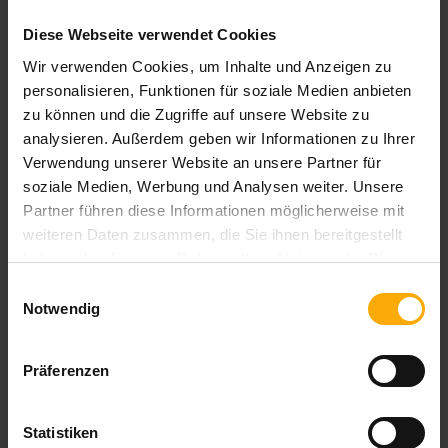
ihnen ins Gespräch zu kommen, ihnen bei
ihrer Arbeit in Marketing, Vertrieb und Service
Diese Webseite verwendet Cookies
behilflich zu sein und sie bezüglich unserer
Wir verwenden Cookies, um Inhalte und Anzeigen zu
Produkte und Dienstleistungen zu
personalisieren, Funktionen für soziale Medien anbieten
kontaktieren. Sie können sich jederzeit von
zu können und die Zugriffe auf unsere Website zu
diesen Benachrichtigungen abmelden.
analysieren. Außerdem geben wir Informationen zu Ihrer
Informationen zum Abbestellen sowie unsere
Verwendung unserer Website an unsere Partner für
Datenschutzpraktiken und unsere
soziale Medien, Werbung und Analysen weiter. Unsere
Verpflichtung zum Schutz Ihrer Privatsphäre
Partner führen diese Informationen möglicherweise mit
finden Sie in unseren
weiteren Daten zusammen, die Sie ihnen bereitgestellt
haben oder die sie im Rahmen Ihrer Nutzung der Dienste
Datenschutzbestimmungen
.
gesammelt haben.
Einwilligungsauswahl
Notwendig
Präferenzen
Statistiken