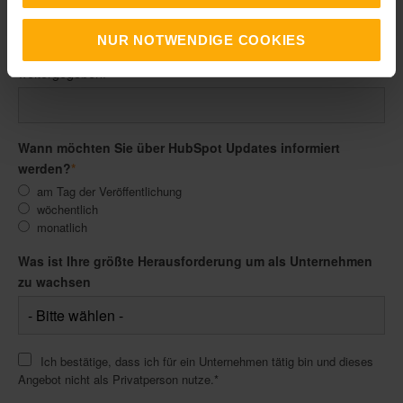
E-Mail Adresse
*
NUR NOTWENDIGE COOKIES
Ihre Daten sind vertraulich und werden niemals an Dritte
weitergegeben!
Wann möchten Sie über HubSpot Updates informiert
werden?
*
am Tag der Veröffentlichung
wöchentlich
monatlich
Was ist Ihre größte Herausforderung um als Unternehmen
zu wachsen
Ich bestätige, dass ich für ein Unternehmen tätig bin und dieses
Angebot nicht als Privatperson nutze.
*