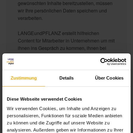
gewünschten Inhalte bereitzustellen, müssen
wir Ihre persönlichen Daten speichern und
verarbeiten.
LANGEundPFLANZ erstellt hilfreichen
Content für Mitarbeiter in Unternehmen um mit
ihnen ins Gespräch zu kommen, ihnen bei
ihrer Arbeit in Marketing, Vertrieb und Service
behilflich zu sein und sie bezüglich unserer
Produkte und Dienstleistungen zu
kontaktieren. Sie können sich jederzeit von
Zustimmung
Details
Über Cookies
diesen Benachrichtigungen abmelden.
Informationen zum Abbestellen sowie unsere
Datenschutzpraktiken und unsere
Diese Webseite verwendet Cookies
Verpflichtung zum Schutz Ihrer Privatsphäre
Wir verwenden Cookies, um Inhalte und Anzeigen zu
finden Sie in unseren
personalisieren, Funktionen für soziale Medien anbieten
Datenschutzbestimmungen
.
zu können und die Zugriffe auf unsere Website zu
analysieren. Außerdem geben wir Informationen zu Ihrer