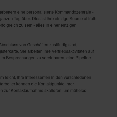
tarbeitern eine personalisierte Kommandozentrale -
nzen Tag über. Dies ist ihre einzige Source of truth.
folgreich zu sein - alles in einer einzigen
n Abschluss von Geschäften zuständig sind,
sterkarte. Sie arbeiten ihre Vertriebsaktivitäten auf
, um Besprechungen zu vereinbaren, eine Pipeline
rn leicht, ihre Interessenten in den verschiedenen
tarbeiter können die Kontaktpunkte ihrer
en zur Kontaktaufnahme skalieren, um mühelos