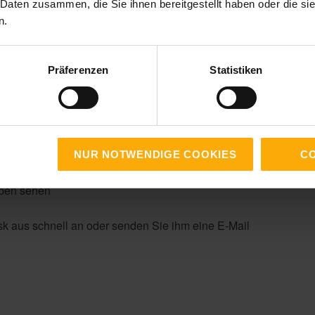
 Daten zusammen, die Sie ihnen bereitgestellt haben oder die s
n.
Präferenzen
Statistiken
nitte: Tasks und Meetings.
ie:
NUR NOTWENDIGE COOKIES
CO
gaben sehen
ask aus schnell an oder senden Sie ihm eine E-Mail