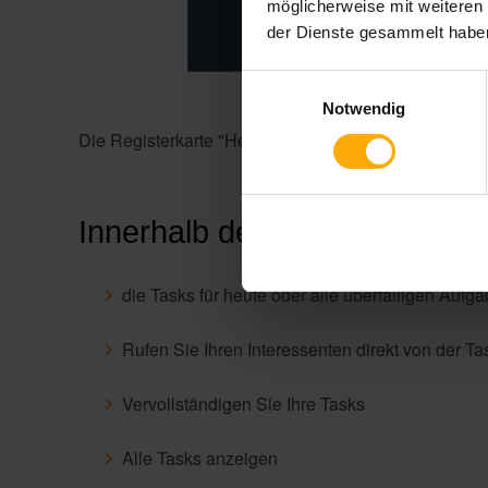
möglicherweise mit weiteren
der Dienste gesammelt habe
Einwilligungsauswahl
Notwendig
Die Registerkarte "Heute" enthält derzeit zwei Absch
Innerhalb der Tasks können S
die Tasks für heute oder alle überfälligen Auf
Rufen Sie Ihren Interessenten direkt von der T
Vervollständigen Sie Ihre Tasks
Alle Tasks anzeigen