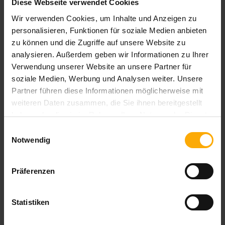
Diese Webseite verwendet Cookies
Wir verwenden Cookies, um Inhalte und Anzeigen zu
Blog für Anwender und Interessenten von HubSpot
personalisieren, Funktionen für soziale Medien anbieten
aus Deutschland. Hier finden Sie die komplette Übersicht zu
Neuigkeiten und Updates der HubSpot Module Inbound
zu können und die Zugriffe auf unsere Website zu
Marketing, Vertrieb und CRM auf deutsch.
analysieren. Außerdem geben wir Informationen zu Ihrer
Verwendung unserer Website an unsere Partner für
soziale Medien, Werbung und Analysen weiter. Unsere
Partner führen diese Informationen möglicherweise mit
weiteren Daten zusammen, die Sie ihnen bereitgestellt
Blog per E-Mail abonnieren!
haben oder die sie im Rahmen Ihrer Nutzung der Dienste
gesammelt haben.
Einwilligungsauswahl
E-Mail Adresse
*
Notwendig
Ihre Daten sind vertraulich und werden niemals an Dritte
weitergegeben!
Präferenzen
Wann möchten Sie über HubSpot Updates informiert
Statistiken
werden?
*