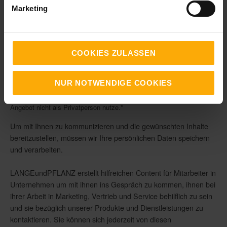
am Tag der Veröffentlichung
Marketing
wöchentlich
monatlich
Was ist Ihre größte Herausforderung um als Unternehmen
zu wachsen
COOKIES ZULASSEN
NUR NOTWENDIGE COOKIES
Ich bestätige, dass ich für ein Unternehmen tätig bin und dieses
Angebot nicht als Privatperson nutze.
*
Um mit Ihnen zu kommunizieren und die gewünschten Inhalte
bereitzustellen, müssen wir Ihre persönlichen Daten speichern
und verarbeiten.
LANGEundPFLANZ erstellt hilfreichen Content für Mitarbeiter in
Unternehmen um mit ihnen ins Gespräch zu kommen, ihnen bei
ihrer Arbeit in Marketing, Vertrieb und Service behilflich zu sein
und sie bezüglich unserer Produkte und Dienstleistungen zu
kontaktieren. Sie können sich jederzeit von diesen