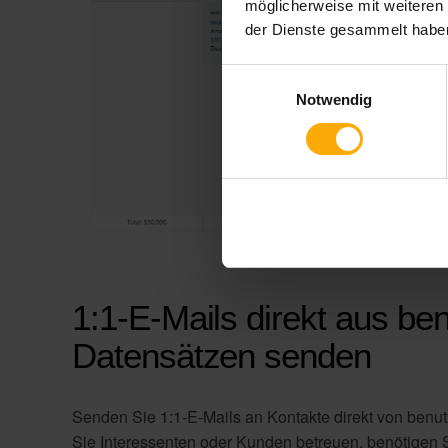
möglicherweise mit weiteren
der Dienste gesammelt habe
Einwilligungsauswahl
Notwendig
1:1-E-Mails direkt aus ben
Datensätzen senden
Senden Sie 1:1-E-Mails an Kontakte direkt von benut
Sie Interessenten oder Kunden betreuen, benötigen Si