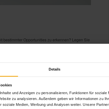
keit bestimmter Opportunities zu erkennen? Legen Sie
e viel Aufmerksamkeit ein Deal benötigt. Zeigen Sie
chnitt "Über diesen Deal" in der Datensatz-
Details
Cookies
nhalte und Anzeigen zu personalisieren, Funktionen für soziale
Website zu analysieren. Außerdem geben wir Informationen zu I
r soziale Medien, Werbung und Analysen weiter. Unsere Partner