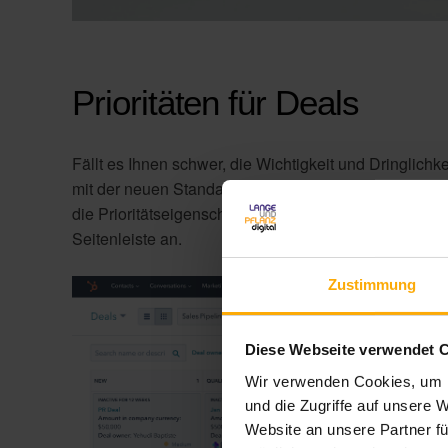
Prioritäten für Deals
Fällt es Ihnen schwer, die Wichtigkeit und Dringlich
mit der neuen Standard-Prioritätseigenschaft fest, wi
die Prioritätseigenschaft auf den Deal-Boards im Abs
Seitenleiste an.
Zustimmung
Diese Webseite verwendet 
Wir verwenden Cookies, um I
und die Zugriffe auf unsere 
Website an unsere Partner fü