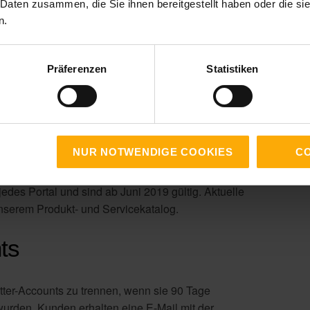
 Daten zusammen, die Sie ihnen bereitgestellt haben oder die s
n.
Präferenzen
Statistiken
NUR NOTWENDIGE COOKIES
CO
des Portal und sind ab Juni 2019 gültig. Aktuelle
nserem Produkt- und Servicekatalog.
ts
itter-Accounts zu trennen, wenn sie 90 Tage
wurden. Kunden erhalten eine E-Mail mit der