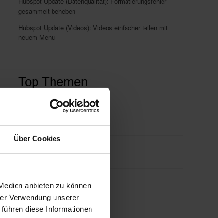
Hubspot Update (Datenqualität): Formatierungsfehler
gesammelt beheben
Hubspot Update (Videos): Videos einfacher teilen mit
neuem Menü
Top Themen
Integrationen
(86)
E-Mail-Marketing
(40)
Über Cookies
HubSpot CRM
(40)
Workflows
(35)
CRM
(34)
 Medien anbieten zu können
alle ansehen
hrer Verwendung unserer
 führen diese Informationen