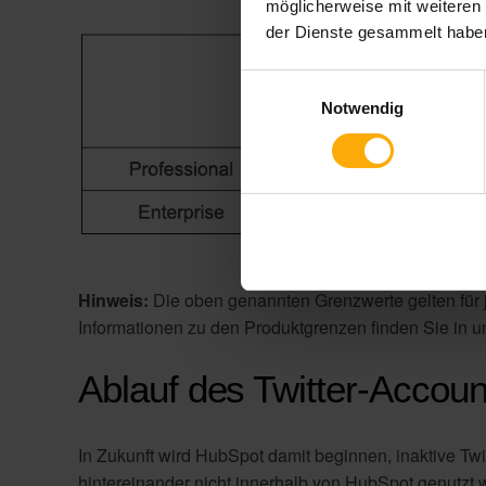
möglicherweise mit weiteren
der Dienste gesammelt habe
Einwilligungsauswahl
Notwendig
Hinweis:
Die oben genannten Grenzwerte gelten für je
Informationen zu den Produktgrenzen finden Sie in u
Ablauf des Twitter-Accoun
In Zukunft wird HubSpot damit beginnen, inaktive Tw
hintereinander nicht innerhalb von HubSpot genutzt 