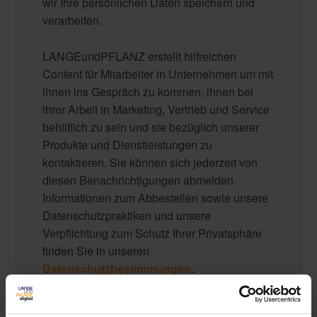
wir Ihre persönlichen Daten speichern und
verarbeiten.
LANGEundPFLANZ erstellt hilfreichen
Content für Mitarbeiter in Unternehmen um mit
ihnen ins Gespräch zu kommen, ihnen bei
ihrer Arbeit in Marketing, Vertrieb und Service
behilflich zu sein und sie bezüglich unserer
Produkte und Dienstleistungen zu
kontaktieren. Sie können sich jederzeit von
diesen Benachrichtigungen abmelden.
Informationen zum Abbestellen sowie unsere
Datenschutzpraktiken und unsere
Verpflichtung zum Schutz Ihrer Privatsphäre
finden Sie in unseren
Datenschutzbestimmungen
.