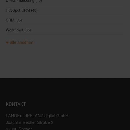
E-Mail-Marketing
(40)
HubSpot CRM
(40)
CRM
(35)
Workflows
(35)
alle ansehen
KONTAKT
LANGEundPFLANZ digital GmbH
Joachim-Becher-Straße 2
67346 Speyer