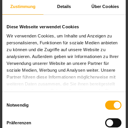
Zustimmung
Details
Über Cookies
Diese Webseite verwendet Cookies
Wir verwenden Cookies, um Inhalte und Anzeigen zu
personalisieren, Funktionen für soziale Medien anbieten
Deutschsprachiger HubSpot Nutzer Blog
zu können und die Zugriffe auf unsere Website zu
analysieren. Außerdem geben wir Informationen zu Ihrer
Blog für Anwender und Interessenten von HubSpot
Verwendung unserer Website an unsere Partner für
aus Deutschland. Hier finden Sie die komplette Übersicht zu
soziale Medien, Werbung und Analysen weiter. Unsere
Neuigkeiten und Updates der HubSpot Module Inbound
Partner führen diese Informationen möglicherweise mit
Marketing, Vertrieb und CRM auf deutsch.
weiteren Daten zusammen, die Sie ihnen bereitgestellt
haben oder die sie im Rahmen Ihrer Nutzung der Dienste
gesammelt haben.
Einwilligungsauswahl
Notwendig
Blog per E-Mail abonnieren!
Präferenzen