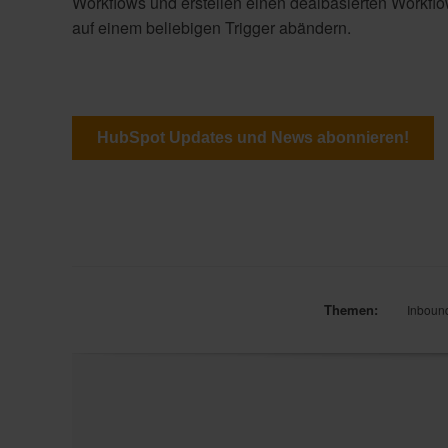
Workflows und erstellen einen dealbasierten Workflo
auf einem beliebigen Trigger abändern.
HubSpot Updates und News abonnieren!
Themen:
Inboun