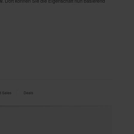
w. Dort können Sie die Eigenschaft nun basierend
d Sales
Deals