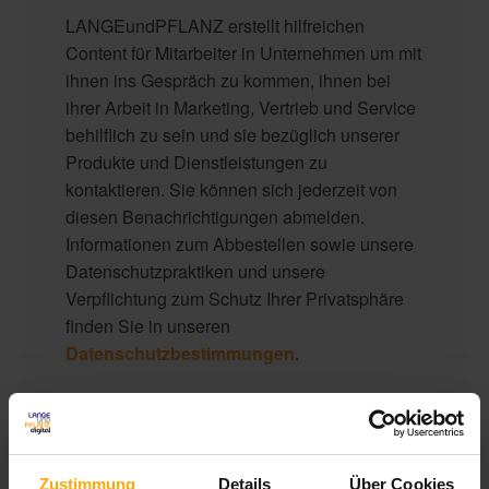
LANGEundPFLANZ erstellt hilfreichen
Content für Mitarbeiter in Unternehmen um mit
ihnen ins Gespräch zu kommen, ihnen bei
ihrer Arbeit in Marketing, Vertrieb und Service
behilflich zu sein und sie bezüglich unserer
Produkte und Dienstleistungen zu
kontaktieren. Sie können sich jederzeit von
diesen Benachrichtigungen abmelden.
Informationen zum Abbestellen sowie unsere
Datenschutzpraktiken und unsere
Verpflichtung zum Schutz Ihrer Privatsphäre
finden Sie in unseren
Datenschutzbestimmungen
.
Zustimmung
Details
Über Cookies