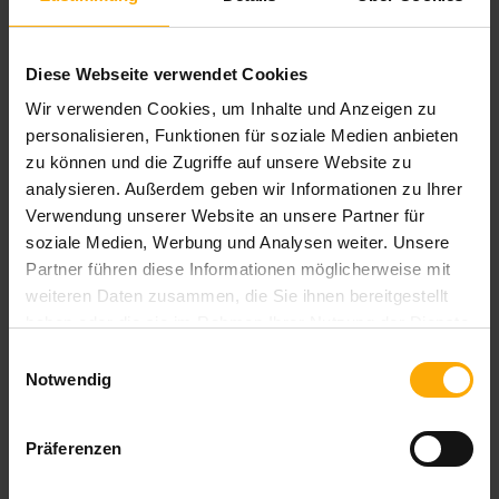
Diese Webseite verwendet Cookies
Wir verwenden Cookies, um Inhalte und Anzeigen zu
Deutschsprachiger HubSpot Nutzer Blog
personalisieren, Funktionen für soziale Medien anbieten
zu können und die Zugriffe auf unsere Website zu
Blog für Anwender und Interessenten von HubSpot
analysieren. Außerdem geben wir Informationen zu Ihrer
aus Deutschland. Hier finden Sie die komplette Übersicht zu
Verwendung unserer Website an unsere Partner für
Neuigkeiten und Updates der HubSpot Module Inbound
soziale Medien, Werbung und Analysen weiter. Unsere
Marketing, Vertrieb und CRM auf deutsch.
Partner führen diese Informationen möglicherweise mit
weiteren Daten zusammen, die Sie ihnen bereitgestellt
haben oder die sie im Rahmen Ihrer Nutzung der Dienste
gesammelt haben.
Einwilligungsauswahl
Notwendig
Blog per E-Mail abonnieren!
E-Mail Adresse
*
Präferenzen
Ihre Daten sind vertraulich und werden niemals an Dritte
weitergegeben!